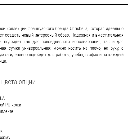
ой коллекции французского бренда Chrisbella, которая идеально
ет создать новый интересный образ. Надежная и вместительная
 подойдет как для повседневного использования, так и для
ая сумка универсальная: можно носить на плечо, на руку, с
сумка идеально подойдет для работы, учебы, в офис и на каждый
ица.
 цвета опции
LLA
ой PU кожи
мплекте
ек
форму