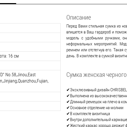
Описание
Перед Вами стильная сумка из нов
впишется в Ваш гардероб и помож
модель с удобными ручками, она
неформальных мероприятий. Модн
ремнем или отстегнув его. Такая 
ота: 16 см
день. В комплекте в сумкой визитн
Сумка женская черного
TD" No.58,Jinou,East
wn,Jinjiang,Quanzhou,Fujian,
✔Эксклюзивный дизайн CHRISBE
✔Выполнена из высококачественн
✔Длинный ремешок на плечо в ко
✔Основное отделение на молнии
✔В комплекте визитница
✔Внутри дополнительный кармаш
✔Жесткий каркас хорошо держит 