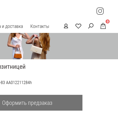
0
 и доставка
Контакты
изитницей
6-83 AA012211284h
a
Оформить предзаказ