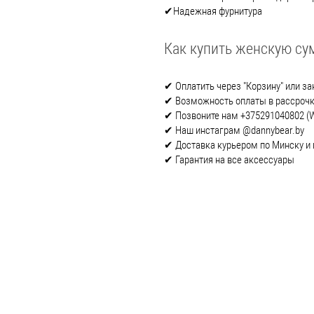
✔Надежная фурнитура
Как купить женскую су
✔ Оплатить через "Корзину" или зак
✔ Возможность оплаты в рассроч
✔ Позвоните нам +375291040802 (W
✔ Наш инстаграм @dannybear.by
✔ Доставка курьером по Минску и 
✔ Гарантия на все аксессуары