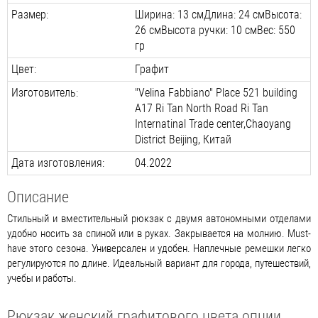
Размер:
Ширина: 13 смДлина: 24 смВысота:
26 смВысота ручки: 10 смВес: 550
гр
Цвет:
Графит
Изготовитель:
"Velina Fabbiano" Place 521 building
A17 Ri Tan North Road Ri Tan
Internatinal Trade center,Chaoyang
District Beijing, Китай
Дата изготовления:
04.2022
Описание
Стильный и вместительный рюкзак с двумя автономными отделами
удобно носить за спиной или в руках. Закрывается на молнию. Must-
have этого сезона. Универсален и удобен. Наплечные ремешки легко
регулируются по длине. Идеальный вариант для города, путешествий,
учебы и работы.
Рюкзак женский графитового цвета опции