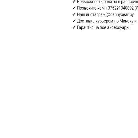
✔ Возможность оплаты в рассроч
✔ Позвоните нам +375291040802 (W
✔ Наш инстаграм @dannybear.by
✔ Доставка курьером по Минску и 
✔ Гарантия на все аксессуары