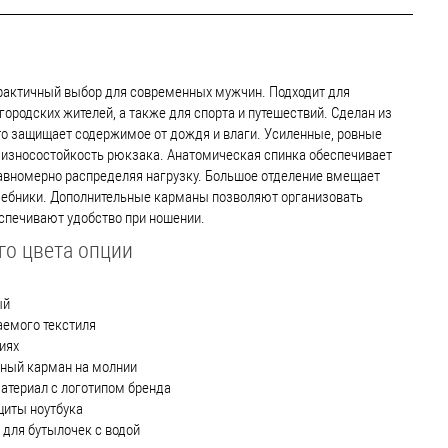
рактичный выбор для современных мужчин. Подходит для
городских жителей, а также для спорта и путешествий. Сделан из
то защищает содержимое от дождя и влаги. Усиленные, ровные
 износостойкость рюкзака. Анатомическая спинка обеспечивает
авномерно распределяя нагрузку. Большое отделение вмещает
учебники. Дополнительные карманы позволяют организовать
спечивают удобство при ношении.
го цвета опции
ый
емого текстиля
иях
ный карман на молнии
териал с логотипом бренда
щиты ноутбука
для бутылочек с водой