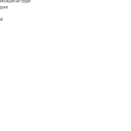
иксации на груди
 руке
ой