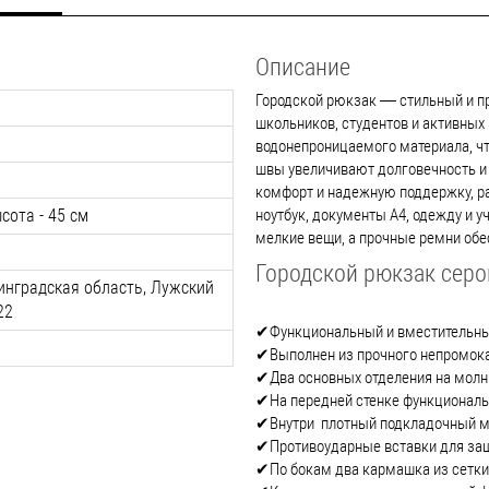
Описание
Городской рюкзак — стильный и п
школьников, студентов и активных 
водонепроницаемого материала, ч
швы увеличивают долговечность и
комфорт и надежную поддержку, р
сота - 45 см
ноутбук, документы А4, одежду и 
мелкие вещи, а прочные ремни обе
Городской рюкзак серо
инградская область, Лужский
22
✔Функциональный и вместительн
✔Выполнен из прочного непромока
✔Два основных отделения на молн
✔На передней стенке функциональ
✔Внутри плотный подкладочный ма
✔Противоударные вставки для за
✔По бокам два кармашка из сетки 