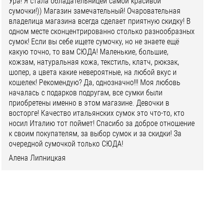
Ура! Я стала обладательницей самой красивой
сумочки!)) Магазин замечательный! Очаровательная
владелица магазина всегда сделает приятную скидку! В
одном месте сконцентрированно столько разнообразных
сумок! Если вы себе ищете сумочку, но не знаете ещё
какую точно, то вам СЮДА! Маленькие, большие,
кожзам, натуральная кожа, текстиль, клатч, рюкзак,
шопер, а цвета какие невероятные, на любой вкус и
кошелек! Рекомендую? Да, однозначно!!! Моя любовь
началась с подарков подругам, все сумки были
приобретены именно в этом магазине. Девочки в
восторге! Качество итальянских сумок это что-то, кто
носил Италию тот поймет! Спасибо за доброе отношение
к своим покупателям, за выбор сумок и за скидки! За
очередной сумочкой только СЮДА!
Алена Липницкая