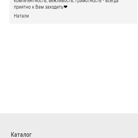
компетентность, вежливость, грамотность - всегда
приятно к Вам заходить❤
Натали
Каталог