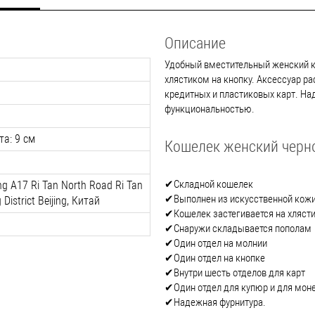
Описание
Удобный вместительный женский к
хлястиком на кнопку. Аксессуар р
кредитных и пластиковых карт. На
функциональностью.
та: 9 см
Кошелек женский черно
✔Складной кошелек
ing A17 Ri Tan North Road Ri Tan
✔Выполнен из искусственной кож
District Beijing, Китай
✔Кошелек застегивается на хляст
✔Снаружи складывается пополам
✔Один отдел на молнии
✔Один отдел на кнопке
✔Внутри шесть отделов для карт
✔Один отдел для купюр и для мон
✔Надежная фурнитура.