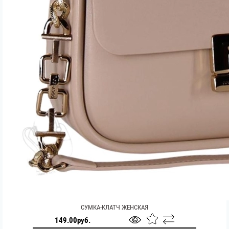
СУМКА-КЛАТЧ ЖЕНСКАЯ
149.00руб.