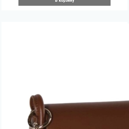
В корзину