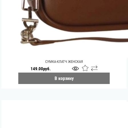
СУМКА-КЛАТЧ ЖЕНСКАЯ
149.00руб.
В корзину