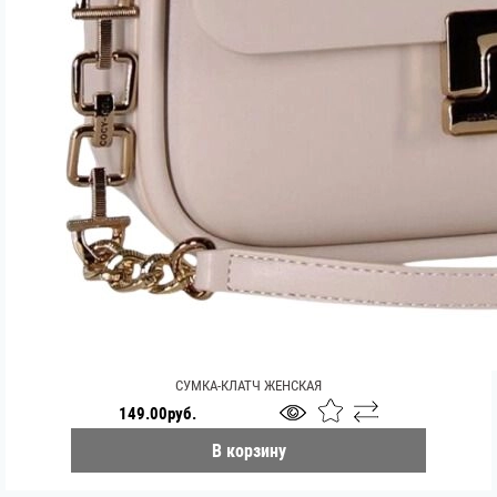
СУМКА-КЛАТЧ ЖЕНСКАЯ
149.00руб.
В корзину