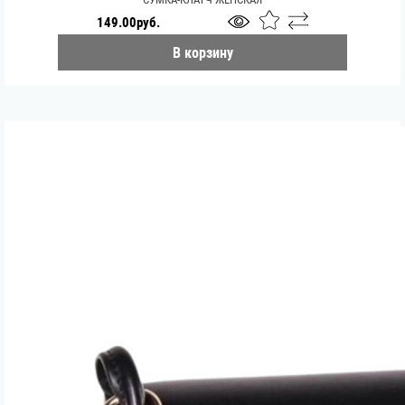
149.00руб.
В корзину