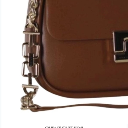
СУМКА-КЛАТЧ ЖЕНСКАЯ